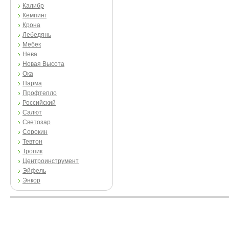
Калибр
Кемпинг
Крона
Лебедянь
Мебек
Нева
Новая Высота
Ока
Парма
Профтепло
Российский
Салют
Светозар
Сорокин
Тевтон
Тропик
Центроинструмент
Эйфель
Энкор