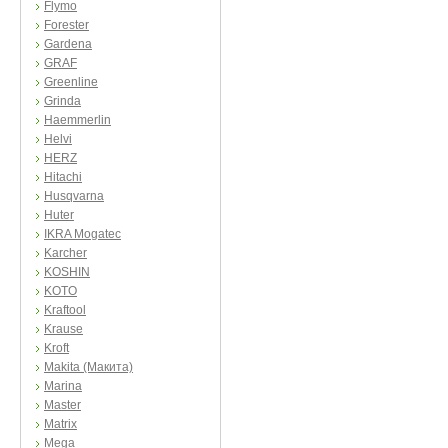
Flymo
Forester
Gardena
GRAF
Greenline
Grinda
Haemmerlin
Helvi
HERZ
Hitachi
Husqvarna
Huter
IKRA Mogatec
Karcher
KOSHIN
KOTO
Kraftool
Krause
Kroft
Makita (Макита)
Marina
Master
Matrix
Mega