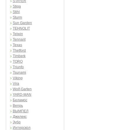
STAYER
Stiga
Stihl
Sturm
Sun Garden
TEHNOLIT
Telwin
Tennant
Texas
Thetford
Timberk
TORO
Triunfo
Tsunami
Viking
Vira
Wolf-Garten
YARD-MAN
Беламос
Вепрь
ВЫМПЕЛ
Джилекс
Зубр
Интерскол