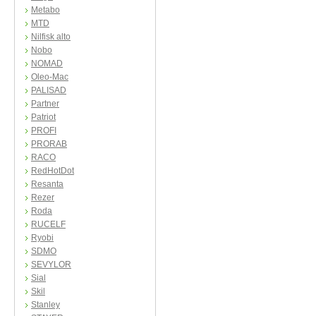
Metabo
MTD
Nilfisk alto
Nobo
NOMAD
Oleo-Mac
PALISAD
Partner
Patriot
PROFI
PRORAB
RACO
RedHotDot
Resanta
Rezer
Roda
RUCELF
Ryobi
SDMO
SEVYLOR
Sial
Skil
Stanley