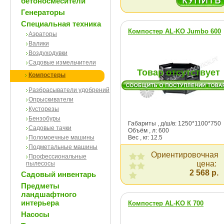
бетоносмесители
Генераторы
Специальная техника
Компостер AL-KO Jumbo 600
Аэраторы
Валики
Воздуходувки
Садовые измельчители
Товар отсутствует
Компостеры
Разбрасыватели удобрений
Опрыскиватели
Кусторезы
Бензобуры
Габариты , д/ш/в: 1250*1100*750
Садовые тачки
Объём , л: 600
Поломоечные машины
Вес , кг: 12.5
Подметальные машины
Ориентировочная
Профессиональные
цена:
пылесосы
2 568 р.
Садовый инвентарь
Предметы
ландшафтного
интерьера
Компостер AL-KO К 700
Насосы