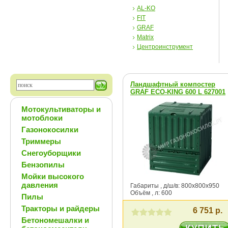
AL-KO
FIT
GRAF
Matrix
Центроинструмент
Ландшафтный компостер
GRAF ECO-KING 600 L 627001
Мотокультиваторы и
мотоблоки
Газонокосилки
Триммеры
Снегоуборщики
Бензопилы
Мойки высокого
давления
Габариты , д/ш/в: 800х800х950
Объём , л: 600
Пилы
Тракторы и райдеры
6 751 р.
Бетономешалки и