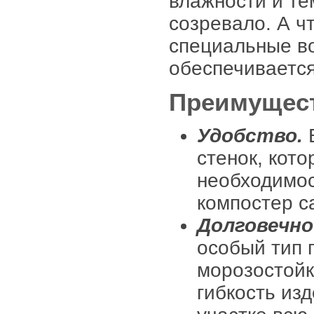
влажности и те
созревало. А ч
специальные в
обеспечивается
Преимущес
Удобство.
В
стенок, кот
необходимос
компостер с
Долговечно
особый тип 
морозостойк
гибкость из