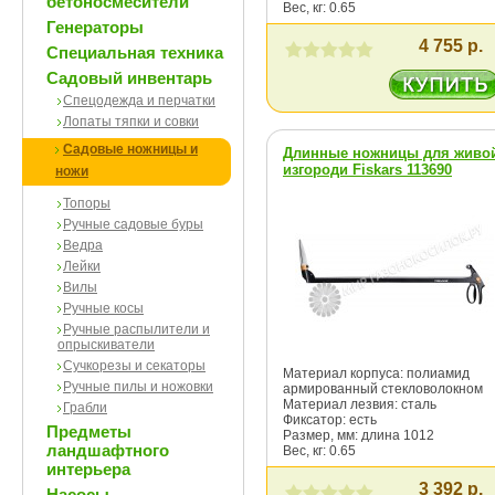
бетоносмесители
Вес, кг: 0.65
Генераторы
4 755 р.
Специальная техника
Садовый инвентарь
Спецодежда и перчатки
Лопаты тяпки и совки
Садовые ножницы и
Длинные ножницы для живо
изгороди Fiskars 113690
ножи
Топоры
Ручные садовые буры
Ведра
Лейки
Вилы
Ручные косы
Ручные распылители и
опрыскиватели
Сучкорезы и секаторы
Материал корпуса: полиамид
Ручные пилы и ножовки
армированный стекловолокном
Материал лезвия: сталь
Грабли
Фиксатор: есть
Предметы
Размер, мм: длина 1012
ландшафтного
Вес, кг: 0.65
интерьера
3 392 р.
Насосы