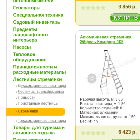
бетоносмесители
3 856 р.
Генераторы
Специальная техника
Садовый инвентарь
Предметы
ландшафтного
Алюминиевая стремянка
интерьера
Эйфель Комфорт 108
Насосы
Тепловое
оборудование
Принадлежности и
расходные материалы
Лестницы стремянки
Двухсекционные лестницы
Лестницы трансформеры
Подмости
Рабочая высота, м: 3.86
Приставные лестницы
Высота лестницы, м: 1.86
Количество ступеней: 8
Стремянки
Материал: алюминий
Максимальная нагрузка, кг: 150
Трехсекционные лестницы
Вес, кг: 7.9
Товары для туризма и
6 423 р.
активного отдыха
Пуско-зарядное