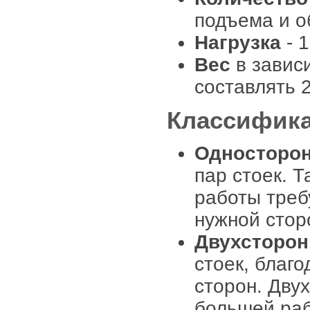
подъема и о
Нагрузка
- 1
Вес
в завис
составлять 2.
Классифика
Односторо
пар стоек. Т
работы треб
нужной стор
Двухсторо
стоек, благ
сторон. Дву
большей раб