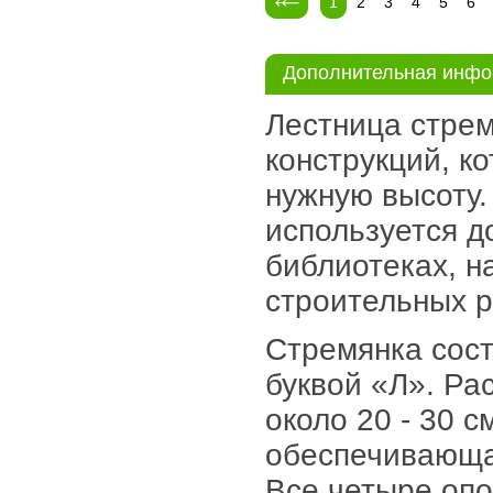
1
2
3
4
5
6
Дополнительная инф
Лестница стрем
конструкций, к
нужную высоту.
используется д
библиотеках, н
строительных р
Стремянка сост
буквой «Л». Ра
около 20 - 30 
обеспечивающа
Все четыре опо