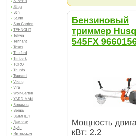
STAYER
Stiga
Stihl
Бензиновый
Sturm
Sun Garden
триммер Husq
TEHNOLIT
Telwin
545FX 9660156
Tennant
Texas
Thetford
Timberk
TORO
Triunfo
Tsunami
Viking
Vira
Wolf-Garten
YARD-MAN
Беламос
Вепрь
ВЫМПЕЛ
Мощность двига
Джилекс
Зубр
кВт: 2.2
Интерскол