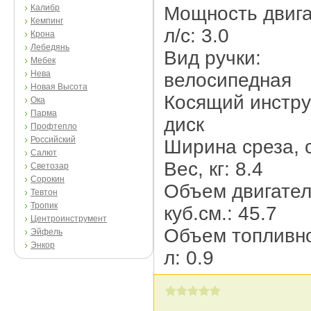
Калибр
Мощность двига
Кемпинг
л/c: 3.0
Крона
Лебедянь
Вид ручки:
Мебек
Нева
велосипедная
Новая Высота
Косящий инстру
Ока
Парма
диск
Профтепло
Российский
Ширина среза, 
Салют
Вес, кг: 8.4
Светозар
Сорокин
Объем двигател
Тевтон
Тропик
куб.см.: 45.7
Центроинструмент
Объем топливно
Эйфель
Энкор
л: 0.9