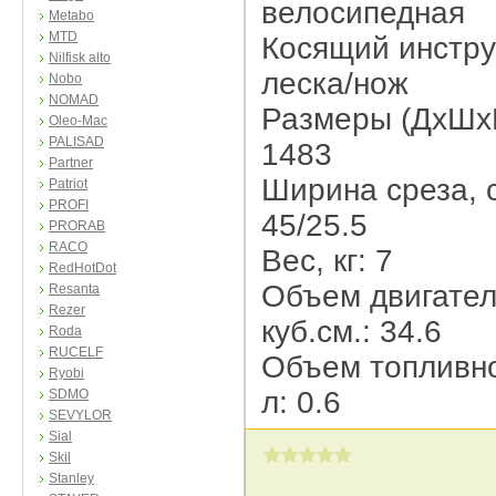
велосипедная
Metabo
MTD
Косящий инстру
Nilfisk alto
леска/нож
Nobo
NOMAD
Размеры (ДхШх
Oleo-Mac
PALISAD
1483
Partner
Ширина среза, 
Patriot
PROFI
45/25.5
PRORAB
RACO
Вес, кг: 7
RedHotDot
Объем двигател
Resanta
Rezer
куб.см.: 34.6
Roda
RUCELF
Объем топливно
Ryobi
л: 0.6
SDMO
SEVYLOR
Sial
Skil
Stanley