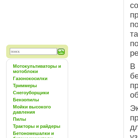
с
п
п
т
по
ре
В
Мотокультиваторы и
мотоблоки
б
Газонокосилки
п
Триммеры
Снегоуборщики
о
Бензопилы
Э
Мойки высокого
давления
п
Пилы
д
Тракторы и райдеры
Бетономешалки и
уз