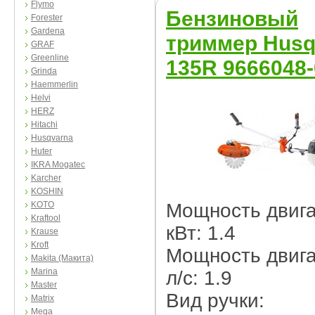
Flymo
Бензиновый
Forester
Gardena
триммер Husq
GRAF
Greenline
135R 9666048-
Grinda
Haemmerlin
Helvi
HERZ
Hitachi
Husqvarna
Huter
IKRA Mogatec
Karcher
KOSHIN
KOTO
Мощность двига
Kraftool
кВт: 1.4
Krause
Kroft
Мощность двига
Makita (Макита)
Marina
л/c: 1.9
Master
Вид ручки:
Matrix
Mega