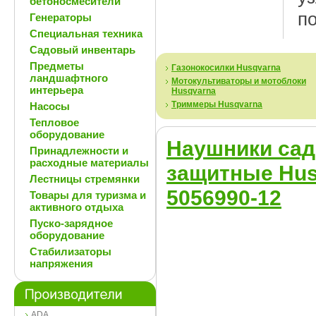
бетоносмесители
п
Генераторы
Специальная техника
Садовый инвентарь
Предметы
Газонокосилки Husqvarna
ландшафтного
Мотокультиваторы и мотоблоки
интерьера
Husqvarna
Триммеры Husqvarna
Насосы
Тепловое
оборудование
Hаушники сад
Принадлежности и
расходные материалы
защитные Hus
Лестницы стремянки
5056990-12
Товары для туризма и
активного отдыха
Пуско-зарядное
оборудование
Стабилизаторы
напряжения
ADA