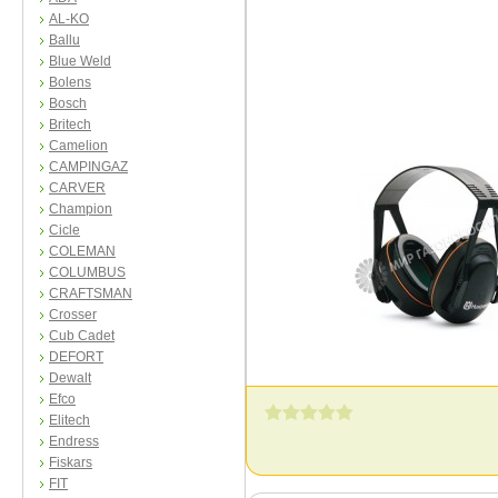
AL-KO
Ballu
Blue Weld
Bolens
Bosch
Britech
Camelion
CAMPINGAZ
CARVER
Champion
Cicle
COLEMAN
COLUMBUS
CRAFTSMAN
Crosser
Cub Cadet
DEFORT
Dewalt
Efco
Elitech
Endress
Fiskars
FIT