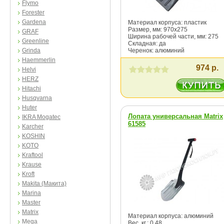
Flymo
Forester
Gardena
Материал корпуса: пластик
Размер, мм: 970х275
GRAF
Ширина рабочей части, мм: 275
Greenline
Складная: да
Grinda
Черенок: алюминий
Haemmerlin
974 р.
Helvi
HERZ
Hitachi
Husqvarna
Huter
Лопата универсальная Matrix
IKRA Mogatec
61585
Karcher
KOSHIN
KOTO
Kraftool
Krause
Kroft
Makita (Макита)
Marina
Master
Matrix
Материал корпуса: алюминий
Mega
Вес, кг.: 0.48