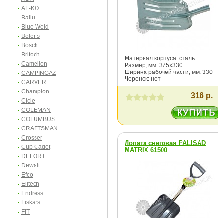
AL-KO
Ballu
Blue Weld
Bolens
Bosch
Britech
Материал корпуса: сталь
Camelion
Размер, мм: 375х330
Ширина рабочей части, мм: 330
CAMPINGAZ
Черенок: нет
CARVER
Champion
316 р.
Cicle
COLEMAN
COLUMBUS
CRAFTSMAN
Crosser
Лопата снеговая PALISAD
Cub Cadet
MATRIX 61500
DEFORT
Dewalt
Efco
Elitech
Endress
Fiskars
FIT