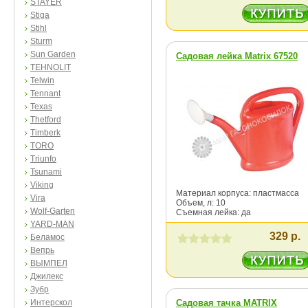
STAYER
Stiga
Stihl
Sturm
Sun Garden
Садовая лейка Matrix 67520
TEHNOLIT
Telwin
Tennant
Texas
Thetford
Timberk
TORO
Triunfo
Tsunami
Viking
Материал корпуса: пластмасса
Vira
Объем, л: 10
Wolf-Garten
Съемная лейка: да
YARD-MAN
329 р.
Беламос
Вепрь
ВЫМПЕЛ
Джилекс
Зубр
Интерскол
Садовая тачка MATRIX