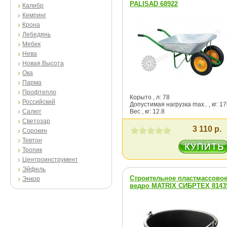
PALISAD 68922
Калибр
Кемпинг
Крона
Лебедянь
Мебек
Нева
Новая Высота
Ока
Парма
Профтепло
Корыто , л: 78
Российский
Допустимая нагрузка max.. , кг: 1
Салют
Вес , кг: 12.8
Светозар
3 110 р.
Сорокин
Тевтон
Тропик
Центроинструмент
Эйфель
Строительное пластмассово
Энкор
ведро MATRIX СИБРТЕХ 8143