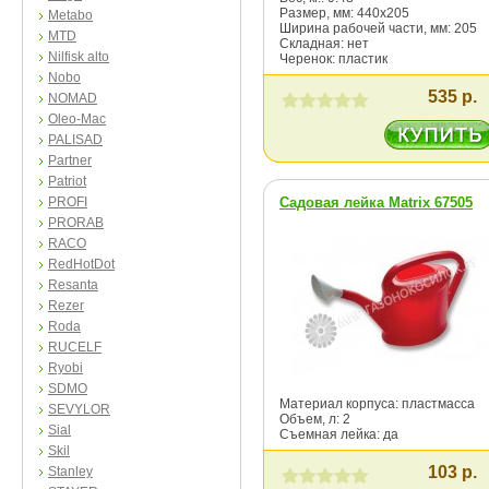
Размер, мм: 440х205
Metabo
Ширина рабочей части, мм: 205
MTD
Складная: нет
Nilfisk alto
Черенок: пластик
Nobo
535 р.
NOMAD
Oleo-Mac
PALISAD
Partner
Patriot
PROFI
Садовая лейка Matrix 67505
PRORAB
RACO
RedHotDot
Resanta
Rezer
Roda
RUCELF
Ryobi
SDMO
Материал корпуса: пластмасса
SEVYLOR
Объем, л: 2
Sial
Съемная лейка: да
Skil
103 р.
Stanley