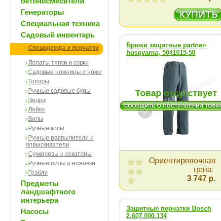
бетоносмесители
Генераторы
Специальная техника
Садовый инвентарь
Брюки защитные partner-
Спецодежда и перчатки
husqvarna, 5041015-50
Лопаты тяпки и совки
Садовые ножницы и ножи
Топоры
Ручные садовые буры
Товар отсутствует
Ведра
Лейки
Вилы
Ручные косы
Ручные распылители и
опрыскиватели
Сучкорезы и секаторы
Ориентировочная
Ручные пилы и ножовки
цена:
Грабли
3 747 р.
Предметы
ландшафтного
интерьера
Защитные перчатки Bosch
Насосы
2.607.000.134