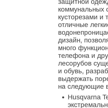
защитной одежд
коммунальных с
кусторезами и
отличные легки
водонепроница
дизайн, позвол
много функцион
телефона и др
лесорубов сущ
и обувь, разра
выдержать поре
на следующие 
Husqvarna Te
экстремальн