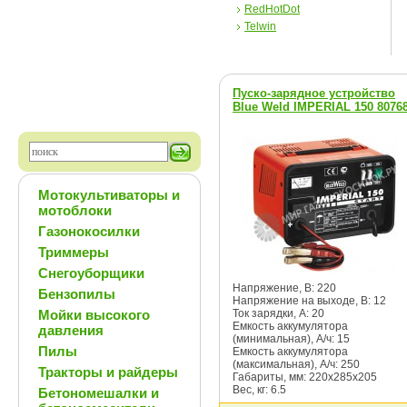
RedHotDot
Telwin
Пуско-зарядное устройство
Blue Weld IMPERIAL 150 8076
Мотокультиваторы и
мотоблоки
Газонокосилки
Триммеры
Снегоуборщики
Напряжение, В: 220
Бензопилы
Напряжение на выходе, В: 12
Мойки высокого
Ток зарядки, А: 20
Емкость аккумулятора
давления
(минимальная), А/ч: 15
Пилы
Емкость аккумулятора
(максимальная), А/ч: 250
Тракторы и райдеры
Габариты, мм: 220х285х205
Вес, кг: 6.5
Бетономешалки и