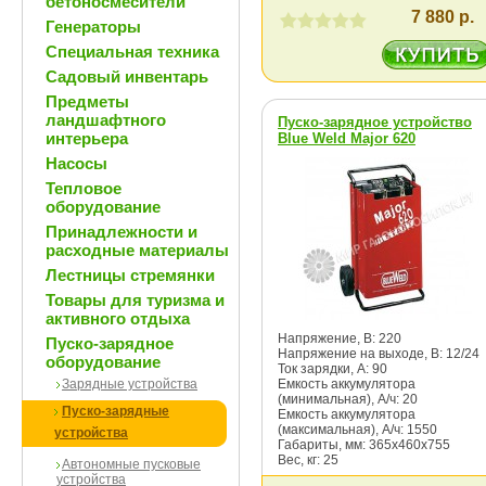
бетоносмесители
7 880 р.
Генераторы
Специальная техника
Садовый инвентарь
Предметы
ландшафтного
Пуско-зарядное устройство
интерьера
Blue Weld Major 620
Насосы
Тепловое
оборудование
Принадлежности и
расходные материалы
Лестницы стремянки
Товары для туризма и
активного отдыха
Напряжение, В: 220
Пуско-зарядное
Напряжение на выходе, В: 12/24
оборудование
Ток зарядки, А: 90
Зарядные устройства
Емкость аккумулятора
(минимальная), А/ч: 20
Пуско-зарядные
Емкость аккумулятора
(максимальная), А/ч: 1550
устройства
Габариты, мм: 365х460х755
Вес, кг: 25
Автономные пусковые
устройства