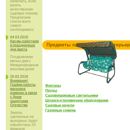
облегчить, если
купить
качественную
садовую технику.
Предлагаем
список всего
самого
необходимого.
04.03.2016
Как мы работаем
Предметы ландшафтного интерьер
в праздничные
дни марта
Поздравляем
милых дам с
Международным
женским днем!
20.02.2016
Внимание!
График работы
Фонтаны
магазина
Пруды
изменен в связи
Садовопарковые светильники
с Днем
Шланги и поливочное оборудование
защитника
Отечества
Cадовые качели
Газонные семена
Заказы,
сделанные на
выходных, будут
обработаны 24
февраля