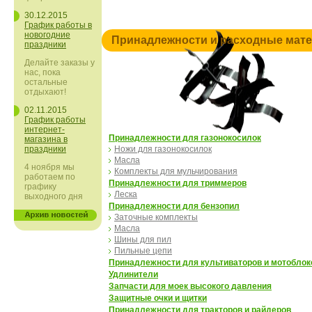
30.12.2015
График работы в
новогодние
Принадлежности и расходные мат
праздники
Делайте заказы у
нас, пока
остальные
отдыхают!
02.11.2015
График работы
интернет-
Принадлежности для газонокосилок
магазина в
праздники
Ножи для газонокосилок
Масла
4 ноября мы
Комплекты для мульчирования
работаем по
Принадлежности для триммеров
графику
Леска
выходного дня
Принадлежности для бензопил
Заточные комплекты
Масла
Шины для пил
Пильные цепи
Принадлежности для культиваторов и мотоблок
Удлинители
Запчасти для моек высокого давления
Защитные очки и щитки
Принадлежности для тракторов и райдеров