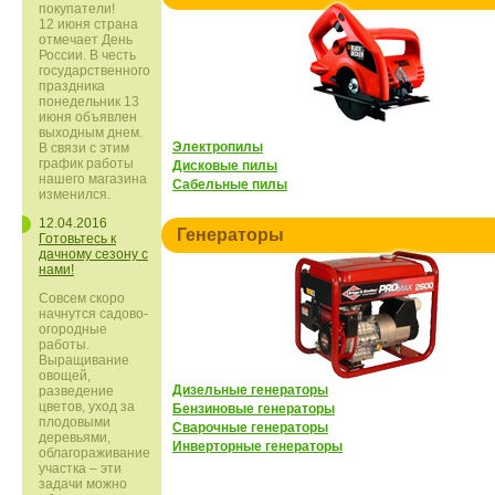
покупатели!
12 июня страна
отмечает День
России. В честь
государственного
праздника
понедельник 13
июня объявлен
выходным днем.
Электропилы
В связи с этим
график работы
Дисковые пилы
нашего магазина
Сабельные пилы
изменился.
12.04.2016
Генераторы
Готовьтесь к
дачному сезону с
нами!
Совсем скоро
начнутся садово-
огородные
работы.
Выращивание
овощей,
Дизельные генераторы
разведение
цветов, уход за
Бензиновые генераторы
плодовыми
Сварочные генераторы
деревьями,
Инверторные генераторы
облагораживание
участка – эти
задачи можно