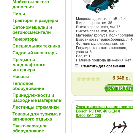
Мойки высокого
давления
Пилы
Мощность двигателя, кВт: 1.4
Тракторы и райдеры
Ширина среза, см: 38
Бетономешалки и
Высота среза, max, мм: 75
Высота среза, min, мм: 25
бетоносмесители
Материал корпуса: полипропиле
Генераторы
Вместимость травосборника, л: 4
Функция мульчирование: нет
Специальная техника
Регулировка высоты кошения,
уровни: 6
Садовый инвентарь
Вес, кг: 13
Предметы
Наличие привода движения: нет
ландшафтного
Отметить для сравнения
интерьера
Насосы
8 348 р.
Тепловое
оборудование
Принадлежности и
расходные материалы
Лестницы стремянки
Электрическая газонокосилк
Bosch ROTAK 40 GEN 4
Товары для туризма и
0.600.8A4.200
активного отдыха
Пуско-зарядное
оборудование