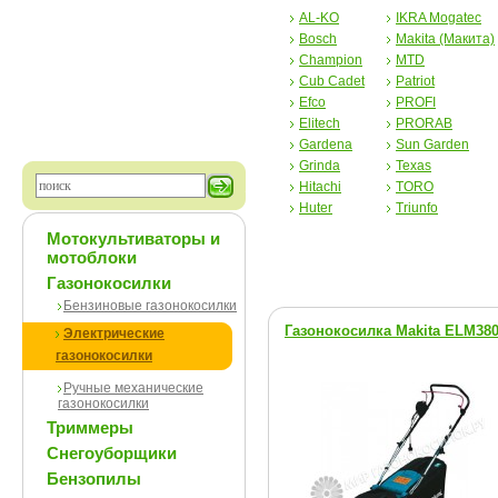
AL-KO
IKRA Mogatec
Bosch
Makita (Макита)
Champion
MTD
Cub Cadet
Patriot
Efco
PROFI
Elitech
PRORAB
Gardena
Sun Garden
Grinda
Texas
Hitachi
TORO
Huter
Triunfo
Мотокультиваторы и
мотоблоки
Газонокосилки
Бензиновые газонокосилки
Газонокосилка Makita ELM38
Электрические
газонокосилки
Ручные механические
газонокосилки
Триммеры
Снегоуборщики
Бензопилы