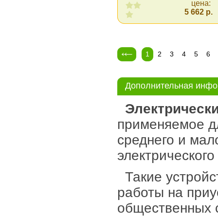
цена:
5 662 р.
1
2
3
4
5
6
Дополнительная инф
Электрически
применяемое д
среднего и мал
электрического 
Такие устройс
работы на приу
общественных 