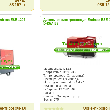
цена:
це
88 157 р.
989 12
ndress ESE 1204
Дизельная электростанция Endress ESE 
DHS/A ES
Товар отсутствует
ствует
Мощность, кВт: 12,6
Напряжение, В: 220/380
Тип генератора: Синхронный
Время работы, ч.мин: 7,4
Марка двигателя: Hatz 2 G 40
Вид топлива: дизель
Габариты: 1270/830/920
Бак,л: 17
Стартер: Электростартер
Вес, кг: 275
ентировочная
Ориентировоч