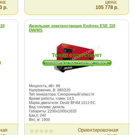
на:
цена:
0 р.
105 778 р.
110
Дизельная электростанция Endress ESE 110
DW/MS
Товар отсутствует
Мощность, кВт: 86
Напряжение, В: 380/220
Тип генератора: Синхронный/ класс Н
Время работы, ч.мин: 14,5
Марка двигателя: Deutz BF4M 1013 ЕС
Вид топлива: дизель
Габариты: 2200х1000х1620
Бак,л: 240
Вес, кг: 1900
ная
Ориентировочная