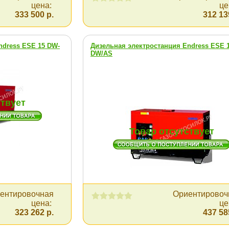
цена:
це
333 500 р.
312 13
ndress ESE 15 DW-
Дизельная электростанция Endress ESE 
DW/AS
ствует
Товар отсутствует
ентировочная
Ориентировоч
цена:
це
323 262 р.
437 58