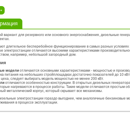
ормация
й вариант для резервного или основного энергоснабжения, дизельные генер
ектах.
ают длительное бесперебойное функционирование в самых разных условиях э
е электростанции отличаются высокими характеристиками производительнос
ством, например, небольшой загородный дом.
ния
ные модели
отличаются основными характеристиками - мощностью и производ
ика питания на небольших стройплощадках достаточно показателей до 10 кВ
 цеха, следует выбирать модель мощностью не менее 200 кВт.
ели
отличаются особенностью конструкции. В открытых дизельных генератора
оторые нагреваются в процессе работы. Такие модели отличаются простым о
ый металлический корпус, который скрывает все механизмы.
 дизельные электростанции гораздо выгоднее, чем аналогичные бензиновые м
живания в процессе эксплуатации.