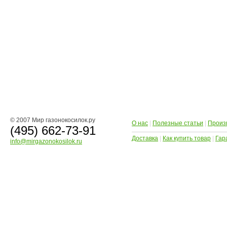
© 2007 Мир газонокосилок.ру
О нас
|
Полезные статьи
|
Произ
(495) 662-73-91
Доставка
|
Как купить товар
|
Гар
info@mirgazonokosilok.ru