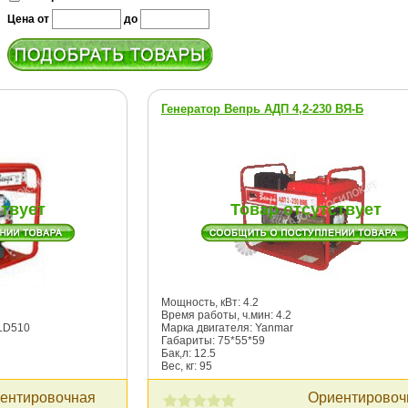
Цена от
до
Генератор Вепрь АДП 4,2-230 ВЯ-Б
ствует
Товар отсутствует
Мощность, кВт: 4.2
Время работы, ч.мин: 4.2
LD510
Марка двигателя: Yanmar
Габариты: 75*55*59
Бак,л: 12.5
Вес, кг: 95
ентировочная
Ориентировоч