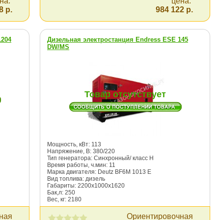
на:
цена:
8 р.
984 122 р.
1204
Дизельная электростанция Endress ESE 145
DW/MS
Товар отсутствует
Мощность, кВт: 113
Напряжение, В: 380/220
Тип генератора: Синхронный/ класс Н
Время работы, ч.мин: 11
Марка двигателя: Deutz BF6M 1013 Е
Вид топлива: дизель
Габариты: 2200х1000х1620
Бак,л: 250
Вес, кг: 2180
ная
Ориентировочная