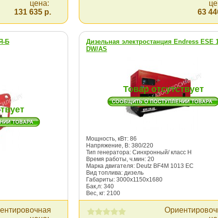
цена:
це
131 635 р.
63 44
Я-Б
Дизельная электростанция Endress ESE 
DW/AS
Товар отсутствует
ствует
Мощность, кВт: 86
Напряжение, В: 380/220
Тип генератора: Синхронный/ класс Н
Время работы, ч.мин: 20
Марка двигателя: Deutz BF4M 1013 ЕС
Вид топлива: дизель
Габариты: 3000х1150х1680
Бак,л: 340
Вес, кг: 2100
ентировочная
Ориентировоч