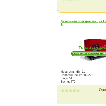
Дизельная электростанция E
B
Товар отсут
Мощность, кВт: 11
Напряжение, В: 380/220
Бак,л: 51
Вес, кг: 470
Ори