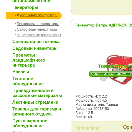
бетоносмесители
Генераторы
Дизельные генераторы
Бензиновые генераторы
Генератор Вепрь АДП 5-230 В
Сварочные генераторы
Инверторные генераторы
Специальная техника
Садовый инвентарь
Предметы
ландшафтного
интерьера
Товар отсут
Насосы
Тепловое
оборудование
Принадлежности и
расходные материалы
Мощность, кВт: 2.2
Мощность, л.с.: 4.5
Лестницы стремянки
Марка двигателя: Yanmar
Товары для туризма и
Габариты: 62*48*53
Бак,л: 12.5
активного отдыха
Вес, кг: 40
Пуско-зарядное
оборудование
Ори