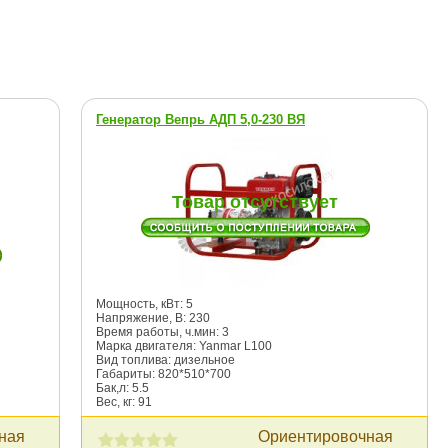
Генератор Вепрь АДП 5,0-230 ВЯ
Товар отсутствует
Мощность, кВт: 5
Напряжение, В: 230
Время работы, ч.мин: 3
Марка двигателя: Yanmar L100
Вид топлива: дизельное
Габариты: 820*510*700
Бак,л: 5.5
Вес, кг: 91
ная
Ориентировочная