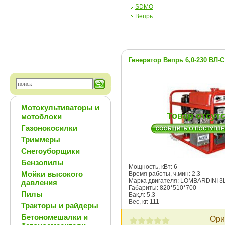
SDMO
Вепрь
Генератор Вепрь 6,0-230 ВЛ-С
Мотокультиваторы и
Товар отсут
мотоблоки
Газонокосилки
Триммеры
Снегоуборщики
Бензопилы
Мощность, кВт: 6
Мойки высокого
Время работы, ч.мин: 2.3
Марка двигателя: LOMBARDINI 3
давления
Габариты: 820*510*700
Пилы
Бак,л: 5.3
Вес, кг: 111
Тракторы и райдеры
Бетономешалки и
Ори