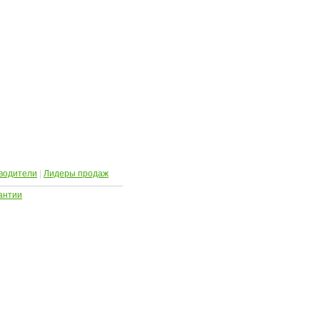
водители
|
Лидеры продаж
антии