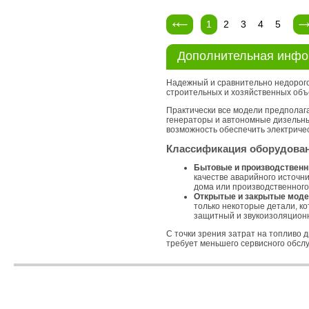
1
2
3
4
5
Дополнительная инф
Надежный и сравнительно недорого
строительных и хозяйственных объ
Практически все модели предполаг
генераторы и автономные дизельны
возможность обеспечить электриче
Классификация оборудова
Бытовые и производствен
качестве аварийного источн
дома или производственного
Открытые и закрытые мод
только некоторые детали, к
защитный и звукоизоляционн
С точки зрения затрат на топливо
требует меньшего сервисного обслу