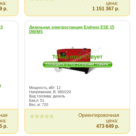
на:
цена:
9 р.
1 151 367 р.
15
Дизельная электростанция Endress ESE 15
DW/MS
Товар отсутствует
Мощность, кВт: 12
Напряжение, В: 380/220
Вид топлива: дизель
Бак,л: 51
Вес, кг: 720
ная
Ориентировочная
на:
цена:
5 р.
473 649 р.