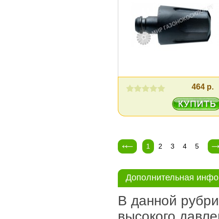
464 р.
1
2
3
4
5
Дополнительная инф
В данной рубри
высокого давле