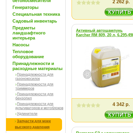
бетоносмесители
2 262 р.
Генераторы
Специальная техника
Садовый инвентарь
Предметы
Активный автошампунь
ландшафтного
Karcher RM 809, 20 л, 6.295-49
интерьера
Насосы
Тепловое
оборудование
Принадлежности и
расходные материалы
Принадлежности для
газонокосилок
Принадлежности для
триммеров
Принадлежности для
бензопил
Принадлежности для
4 342 р.
культиваторов и мотоблоков
Удлинители
Запчасти для моек
высокого давления