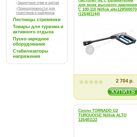
Пистолет G2 с удлинителем
Защитные очки и щитки
для моек высокого давления
Принадлежности для
С 100-110 Nilfisk alto128500070
тракторов и райдеров
(126481144)
Лестницы стремянки
Товары для туризма и
активного отдыха
Пуско-зарядное
оборудование
Стабилизаторы
напряжения
2 704 р.
Сопло TORNADO G2
TURQUOISE Nilfisk ALTO
126481122