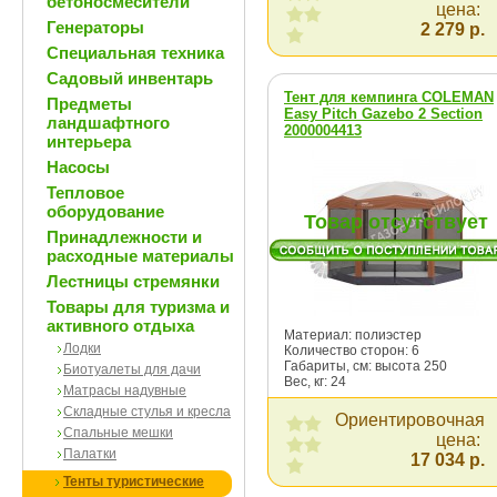
бетоносмесители
цена:
Генераторы
2 279 р.
Специальная техника
Садовый инвентарь
Тент для кемпинга COLEMAN
Предметы
Easy Pitch Gazebo 2 Section
ландшафтного
2000004413
интерьера
Насосы
Тепловое
оборудование
Товар отсутствует
Принадлежности и
расходные материалы
Лестницы стремянки
Товары для туризма и
активного отдыха
Материал: полиэстер
Лодки
Количество сторон: 6
Габариты, см: высота 250
Биотуалеты для дачи
Вес, кг: 24
Матрасы надувные
Складные стулья и кресла
Ориентировочная
Спальные мешки
цена:
Палатки
17 034 р.
Тенты туристические