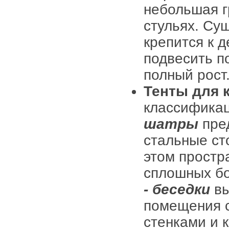
небольшая гр
стульях. Су
крепится к 
подвесить п
полный рост
Тенты для 
классифика
шатры
пре
стальные ст
этом простр
сплошных бо
- беседки
вы
помещения 
стенками и 