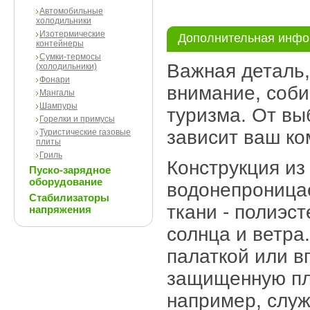
Автомобильные
холодильники
Изотермические
Дополнительная инф
контейнеры
Сумки-термосы
Важная деталь,
(холодильники)
Фонари
внимание, соби
Мангалы
Шампуры
туризма. От вы
Горелки и примусы
зависит ваш ко
Туристические газовые
плиты
Гриль
Конструкция из
Пуско-зарядное
оборудование
водонепроница
Стабилизаторы
ткани - полиэс
напряжения
солнца и ветра
палаткой или в
защищенную пл
например, служ