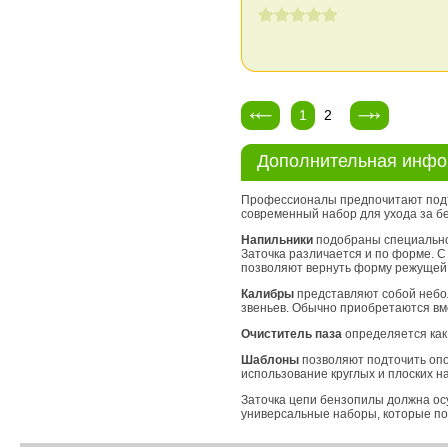
1
2
Дополнительная инф
Профессионалы предпочитают подтач
современный набор для ухода за б
Напильники
подобраны специально 
Заточка различается и по форме. 
позволяют вернуть форму режущей 
Калибры
представляют собой небол
звеньев. Обычно приобретаются вме
Очиститель паза
определяется как 
Шаблоны
позволяют подточить опо
использование круглых и плоских н
Заточка цепи бензопилы должна ос
универсальные наборы, которые по