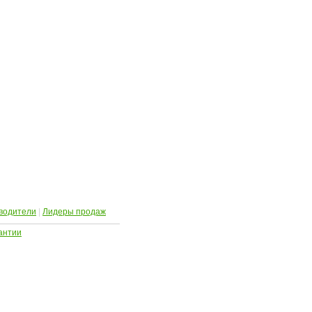
водители
|
Лидеры продаж
антии