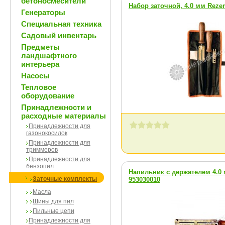
бетоносмесители
Набор заточной, 4.0 мм Rezer
Генераторы
Специальная техника
Садовый инвентарь
Предметы
ландшафтного
интерьера
Насосы
Тепловое
оборудование
Принадлежности и
расходные материалы
Принадлежности для
газонокосилок
Принадлежности для
триммеров
Принадлежности для
бензопил
Напильник с держателем 4.0 
Заточные комплекты
953030010
Масла
Шины для пил
Пильные цепи
Принадлежности для