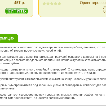
457 р.
Ориентировоч
це
8
ормация
ивать цепь несколько раз в день при интенсивной работе, понимая, что от о
ензопилой входит несколько приспособлений.
для каждого шага цепи. Например, для режущей оснастки с шагом 3 на 8 пр
С помощью плоского продольного напильника можно аккуратно заточить огран
кромке зубьев.
ьшие тонкие пластинки с линейной гравировкой. С их помощью легко опреде
сте с напильниками, но при необходимости их можно купить отдельно.
узкий инструмент с металлическим крючком на конце, которым удобно извлека
рный зуб ограничителя под заданным углом. В стандартный комплект для за
апильников.
уществляться своевременно при первых признаках снижения эффективности
могут вам поддерживать оснастку в должном состоянии.