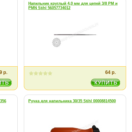
Напильник круглый 4,0 мм для цепей 3/8 PM и
PMN Stihl 56057734012
9 р.
64 р.
3356
Ручка для напильника 30/35 Stihl 00008814500