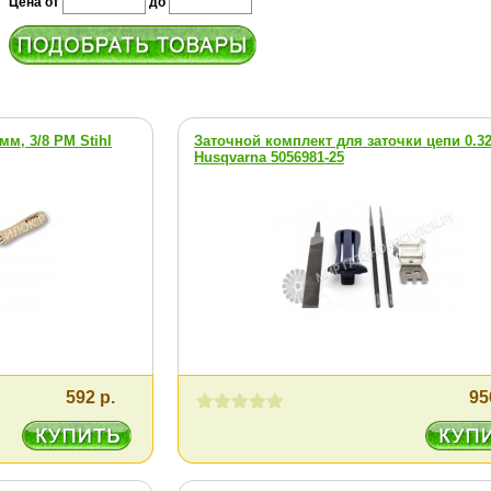
Цена от
до
м, 3/8 РМ Stihl
Заточной комплект для заточки цепи 0.3
Нusqvarna 5056981-25
592 р.
95