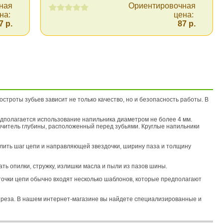
ная
Ориентировочная
на:
цена:
7 р.
87 р.
строты зубьев зависит не только качество, но и безопасность работы. В
едполагается использование напильника диаметром не более 4 мм.
ичитель глубины, расположенный перед зубьями. Круглые напильники
лить шаг цепи и направляющей звездочки, ширину паза и толщину
ть опилки, стружку, излишки масла и пыли из пазов шины.
точки цепи обычно входят несколько шаблонов, которые предполагают
 реза. В нашем интернет-магазине вы найдете специализированные и