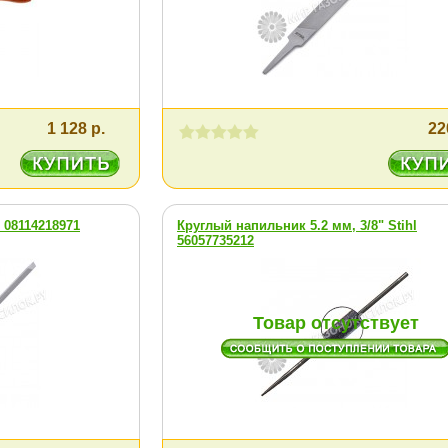
1 128 р.
22
 08114218971
Круглый напильник 5.2 мм, 3/8" Stihl
56057735212
Товар отсутствует