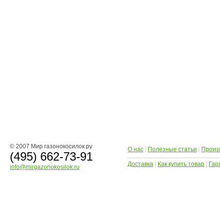
© 2007 Мир газонокосилок.ру
О нас
|
Полезные статьи
|
Произ
(495) 662-73-91
Доставка
|
Как купить товар
|
Гар
info@mirgazonokosilok.ru