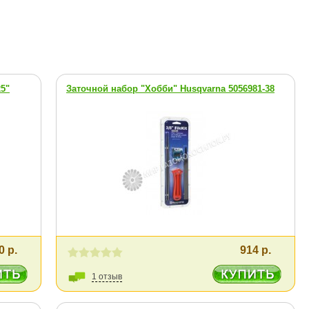
25"
Заточной набор "Хобби" Husqvarna 5056981-38
0 р.
914 р.
1 отзыв