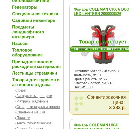
бетоносмесители
Генераторы
Фонарь COLEMAN CPX 6 DU
Специальная техника
LED LANTERN 2000009526
Садовый инвентарь
Предметы
ландшафтного
интерьера
Товар отсутствует
Насосы
Тепловое
оборудование
Принадлежности и
расходные материалы
Питание: батарейки типа D
Лестницы стремянки
Дальность, м: 10
Товары для туризма и
Время работы, ч: 56
Световой поток, лм: 216
активного отдыха
Вес, кг: 1.33
Лодки
Биотуалеты для дачи
Ориентировочная
Матрасы надувные
цена:
Складные стулья и кресла
3 383 р.
Спальные мешки
Палатки
Тенты туристические
Фонарь COLEMAN HIGH
Автомобильные