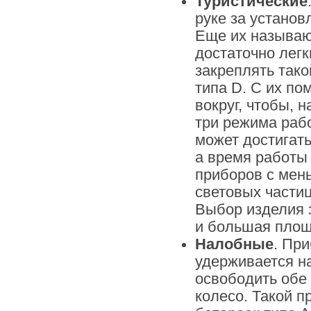
Туристические
руке за установ
Еще их называю
достаточно легк
закреплять тако
типа D. С их п
вокруг, чтобы, 
три режима раб
может достигать
а время работы 
приборов с мень
световых частиц
Выбор изделия з
и большая площ
Налобные
. Пр
удерживается на
освободить обе 
колесо. Такой пр