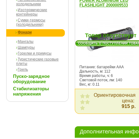
POWER ALUMINIUM LED
холодильники
FLASHLIGHT 2000009533
Изотермические
контейнеры
Сумки-термосы
(холодильники)
Фонари
Товар отсутствует
Мангалы
Шампуры
Горелки и примусы
Туристические газовые
плиты
Питание: батарейки ААА
Гриль
Дальность, м: 112
Пуско-зарядное
Время работы, ч: 6
Световой поток, лм: 140
оборудование
Вес, кг: 0.11
Стабилизаторы
напряжения
Ориентировочная
цена:
915 р.
Дополнительная инф