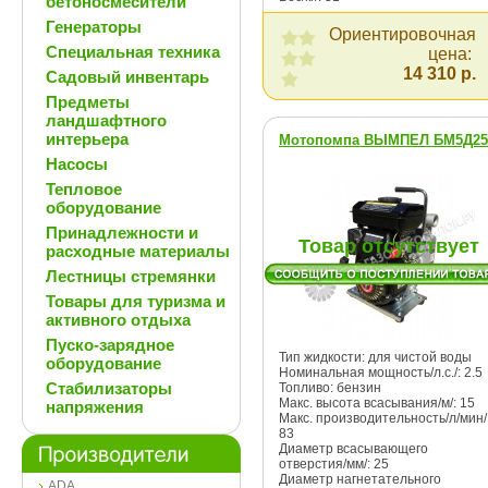
бетоносмесители
Генераторы
Ориентировочная
Специальная техника
цена:
14 310 р.
Садовый инвентарь
Предметы
ландшафтного
интерьера
Мотопомпа ВЫМПЕЛ БМ5Д25
Насосы
Тепловое
оборудование
Принадлежности и
Товар отсутствует
расходные материалы
Лестницы стремянки
Товары для туризма и
активного отдыха
Пуско-зарядное
Тип жидкости: для чистой воды
оборудование
Номинальная мощность/л.с./: 2.5
Стабилизаторы
Топливо: бензин
Макс. высота всасывания/м/: 15
напряжения
Макс. производительность/л/мин/
83
Диаметр всасывающего
отверстия/мм/: 25
Диаметр нагнетательного
ADA