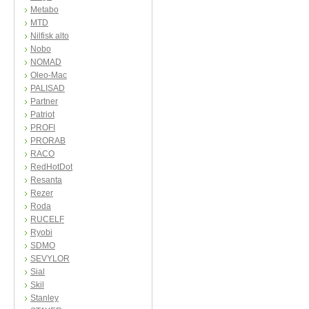
Metabo
MTD
Nilfisk alto
Nobo
NOMAD
Oleo-Mac
PALISAD
Partner
Patriot
PROFI
PRORAB
RACO
RedHotDot
Resanta
Rezer
Roda
RUCELF
Ryobi
SDMO
SEVYLOR
Sial
Skil
Stanley