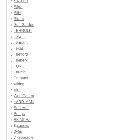
STAYER
Stiga
Stihl
Sturm
Sun Garden
TEHNOLIT
Telwin
Tennant
Texas
Thetford
Timberk
TORO
Triunfo
Tsunami
Viking
Vira
Wolf-Garten
YARD-MAN
Беламос
Вепрь
ВЫМПЕЛ
Джилекс
Зубр
Интерскол