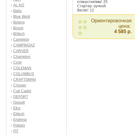
отверстия/мм/: 25
AL-KO
Стартер: ручной
Вес/кг/: 12
Ballu
Blue Weld
Ориентировочная
Bolens
цена:
Bosch
4 585 р.
Britech
Camelion
CAMPINGAZ
CARVER
Champion
Cicle
COLEMAN
COLUMBUS
CRAFTSMAN
Crosser
Cub Cadet
DEFORT
Dewalt
Efco
Elitech
Endress
Fiskars
FIT