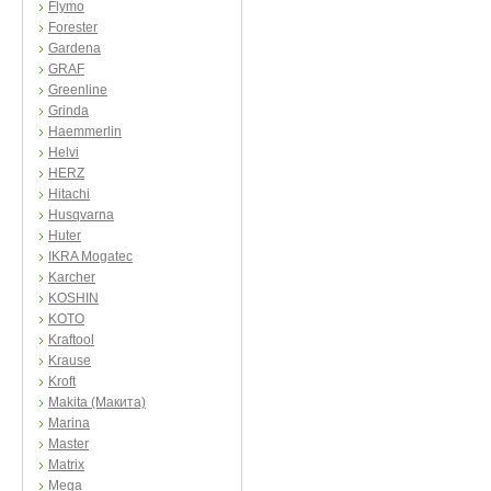
Flymo
Forester
Gardena
GRAF
Greenline
Grinda
Haemmerlin
Helvi
HERZ
Hitachi
Husqvarna
Huter
IKRA Mogatec
Karcher
KOSHIN
KOTO
Kraftool
Krause
Kroft
Makita (Макита)
Marina
Master
Matrix
Mega