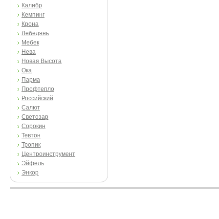
Калибр
Кемпинг
Крона
Лебедянь
Мебек
Нева
Новая Высота
Ока
Парма
Профтепло
Российский
Салют
Светозар
Сорокин
Тевтон
Тропик
Центроинструмент
Эйфель
Энкор