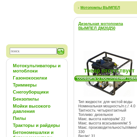
Мотопомпы ВЫМПЕЛ
Дизельная мотопомпа
ВЫМПЕЛ ДМ20Д50
Мотокультиваторы и
Товар отсутствует
мотоблоки
Газонокосилки
Триммеры
Снегоуборщики
Бензопилы
Тип жидкости: для чистой воды
Мойки высокого
Номинальная мощность/л.с./: 4.0
Тактность: четырехтактный
давления
Топливо: дизельное
Пилы
Макс. высота напора/м/: 22
Макс. высота всасывания/м/: 5
Тракторы и райдеры
Макс. производительность/л/мин/
Бетономешалки и
330
Вес/кг/: 31