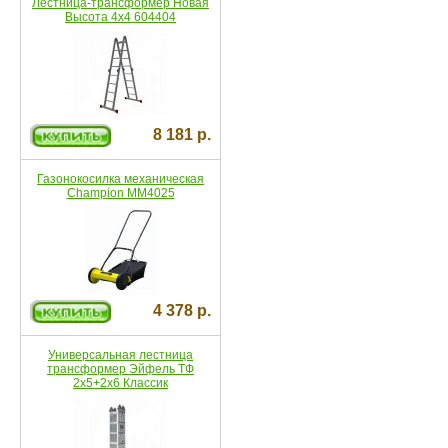
Лестница-трансформер Новая
Высота 4х4 604404
8 181 р.
Газонокосилка механическая
Champion MM4025
4 378 р.
Универсальная лестница
трансформер Эйфель ТФ
2х5+2х6 Классик