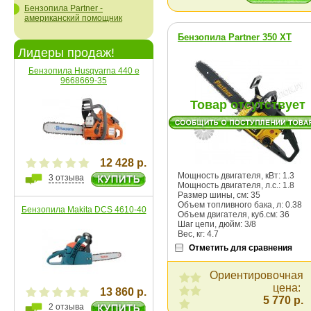
Бензопила Partner -
американский помощник
Бензопила Partner 350 XT
Лидеры продаж!
Бензопила Husqvarna 440 e
9668669-35
Товар отсутствует
12 428 р.
Мощность двигателя, кВт: 1.3
3 отзыва
Мощность двигателя, л.с.: 1.8
Размер шины, cм: 35
Объем топливного бака, л: 0.38
Бензопила Makita DCS 4610-40
Объем двигателя, куб.см: 36
Шаг цепи, дюйм: 3/8
Вес, кг: 4.7
Отметить для сравнения
Ориентировочная
цена:
13 860 р.
5 770 р.
2 отзыва