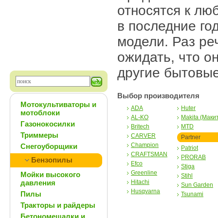
относятся к лю
в последние го
модели. Раз ре
ожидать, что о
другие бытовы
Выбор производителя
Мотокультиваторы и
ADA
Huter
мотоблоки
AL-KO
Makita (Маки
Газонокосилки
Britech
MTD
Триммеры
CARVER
Partner
Champion
Снегоуборщики
Patriot
CRAFTSMAN
PRORAB
Бензопилы
Efco
Stiga
Greenline
Мойки высокого
Stihl
давления
Hitachi
Sun Garden
Husqvarna
Пилы
Tsunami
Тракторы и райдеры
Бетономешалки и