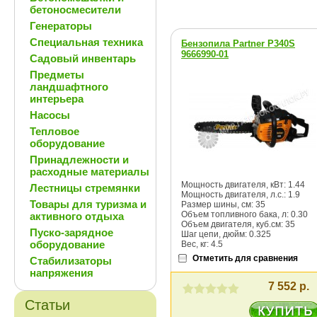
бетоносмесители
Генераторы
Специальная техника
Бензопила Partner P340S
9666990-01
Садовый инвентарь
Предметы
ландшафтного
интерьера
Насосы
Тепловое
оборудование
Принадлежности и
расходные материалы
Мощность двигателя, кВт: 1.44
Лестницы стремянки
Мощность двигателя, л.с.: 1.9
Товары для туризма и
Размер шины, cм: 35
Объем топливного бака, л: 0.30
активного отдыха
Объем двигателя, куб.см: 35
Пуско-зарядное
Шаг цепи, дюйм: 0.325
оборудование
Вес, кг: 4.5
Отметить для сравнения
Стабилизаторы
напряжения
7 552 р.
Статьи