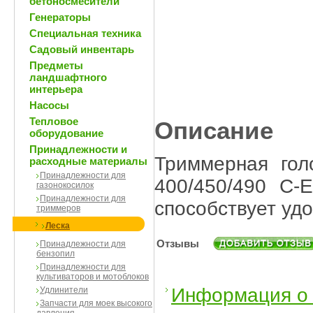
бетоносмесители
Генераторы
Специальная техника
Садовый инвентарь
Предметы
ландшафтного
интерьера
Насосы
Тепловое
Описание
оборудование
Принадлежности и
Триммерная гол
расходные материалы
Принадлежности для
400/450/490 C-
газонокосилок
Принадлежности для
способствует удо
триммеров
Леска
Отзывы
Принадлежности для
бензопил
Принадлежности для
культиваторов и мотоблоков
Информация о 
Удлинители
Запчасти для моек высокого