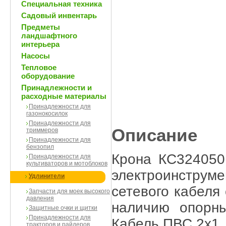
Специальная техника
Садовый инвентарь
Предметы
ландшафтного
интерьера
Насосы
Тепловое
оборудование
Принадлежности и
расходные материалы
Принадлежности для
газонокосилок
Принадлежности для
Описание
триммеров
Принадлежности для
бензопил
Крона КС324050
Принадлежности для
культиваторов и мотоблоков
электроинструм
Удлинители
сетевого кабеля
Запчасти для моек высокого
давления
наличию опорны
Защитные очки и щитки
Принадлежности для
Кабель ПВС 2х1. 
тракторов и райдеров