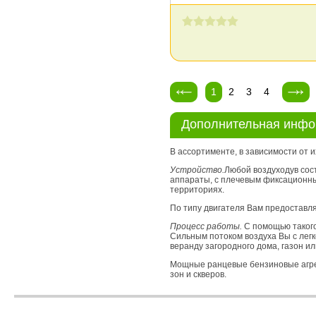
1
2
3
4
Дополнительная инф
В ассортименте, в зависимости от 
Устройство.
Любой воздуходув сост
аппараты, с плечевым фиксационны
территориях.
По типу двигателя Вам предоставл
Процесс работы.
С помощью такого
Сильным потоком воздуха Вы с лег
веранду загородного дома, газон и
Мощные ранцевые бензиновые агре
зон и скверов.