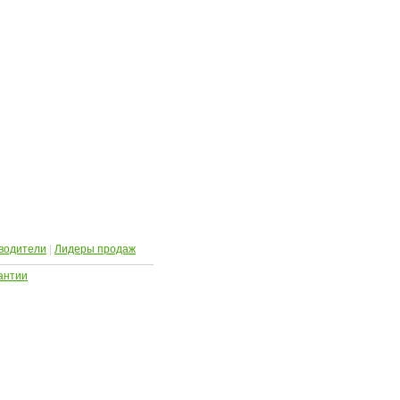
водители
|
Лидеры продаж
антии