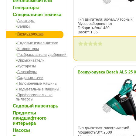
бетоносмесители
Генераторы
Специальная техника
Тип двигателя: аккумуляторный
Аэраторы
Мусоросборник: нет
Валики
Габариты/мм/: 480
Вес/кг/: 1.35
Воздуходувки
Садовые измельчители
Компостеры
Разбрасыватели удобрений
Опрыскиватели
Кусторезы
Бензобуры
Воздуходувка Bosch ALS 25 0
Садовые тачки
Поломоечные машины
Подметальные машины
Профессиональные
пылесосы
Садовый инвентарь
Предметы
ландшафтного
интерьера
Тип двигателя: электрический
Насосы
Мощность/Вт/: 2500