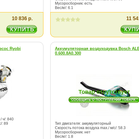
Мусоросборник: есть
Вес/кг/: 6.1
10 836 р.
11 54
есос Ryobi
Аккумуляторная воздуходувка Bosch ALB
0.600.8A0.300
Товар отсутствует
 ч/: 840
/: 89
Тип двигателя: аккумуляторный
Скорость потока воздуха max./ м/с/: 58.3
Мусоросборник: нет
Вес/кг/: 1.8