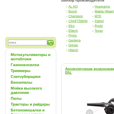
Выбор производителя
AL-KO
Husqvarna
Bosch
Makita (Маки
Champion
MTD
CRAFTSMAN
Patriot
Efco
Ryobi
Elitech
Texas
Flymo
Gardena
Grinda
Hitachi
Мотокультиваторы и
мотоблоки
Газонокосилки
Аккумуляторная воздуходувка
Триммеры
DSL
Снегоуборщики
Бензопилы
Мойки высокого
давления
Пилы
Тракторы и райдеры
Бетономешалки и