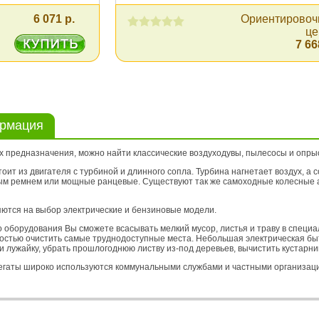
6 071 р.
Ориентировоч
це
7 66
ормация
их предназначения, можно найти классические воздуходувы, пылесосы и опры
оит из двигателя с турбиной и длинного сопла. Турбина нагнетает воздух, 
м ремнем или мощные ранцевые. Существуют так же самоходные колесные аг
яются на выбор электрические и бензиновые модели.
 оборудования Вы сможете всасывать мелкий мусор, листья и траву в специал
костью очистить самые труднодоступные места. Небольшая электрическая быт
ли лужайку, убрать прошлогоднюю листву из-под деревьев, вычистить кустарн
гаты широко используются коммунальными службами и частными организаци