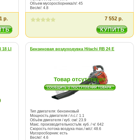
Объем мусоросборника/л/: 45
Вес/кг/: 4.8
1 р.
7 552 р.
 18 LI
Бензиновая воздуходувка Hitachi RB 24 E
Товар отсутствует
Тип двигателя: бензиновый
Мощность двигателя / л.с./: 1.1
Объём двигателя / куб. см/: 23.9
Макс. производительность/м. куб. / ч/: 642
Скорость потока воздуха max./ м/с/: 48.6
Мусоросборник: есть
Вес/кг/: 4.6