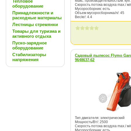
Тепловое
Макс. производительность/м. куб. /
Скорость потока воздуха max./ м/с
оборудование
Мусоросборник: есть
Принадлежности и
Объем мусоросборника/л/: 45
Вес/кг/: 4.4
расходные материалы
Лестницы стремянки
Товары для туризма и
активного отдыха
Пуско-зарядное
оборудование
Стабилизаторы
Садовый пылесос Flymo Gard
напряжения
9648637-62
Тип двигателя: электрический
Мощность/Вт/: 2500
Скорость потока воздуха max./ м/с
Мусоросборник: есть