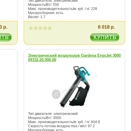
Тип двигателя: электрический
Мощность/Вт/: 550
Макс. производительность/м. куб. / ч/: 228
Мусоросборник: есть
Вес/кг/: 1.7
0 р.
6 018 р.
Электрический воздуходув Gardena ErgoJet 3000
09332-20.000.00
Тип двигателя: электрический
Мощность/Вт/: 3000
Макс. производительность/м. куб. / ч/: 604.8
Скорость потока воздуха max./ м/с/: 97.2
Мусоросборник: есть