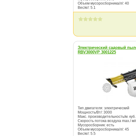
Объем мусоросборника/л/: 40
Вес/кг/: 5.1
Электрический садовый пыл
RBV3000VP 3001225
Тип двигателя: электрический
Мощность/Вт/: 3000
Макс. производительность/м. куб. /
Скорость потока воздуха max./ м/с
Мусоросборник: есть
Объем мусоросборника/л/: 45
Вес/кг/: 5.5