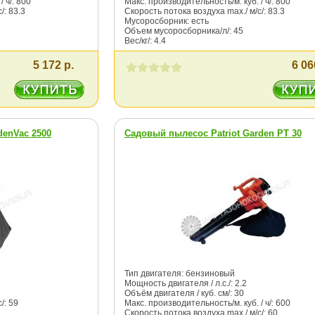
 ч/: 800
Макс. производительность/м. куб. / ч/: 800
/: 83.3
Скорость потока воздуха max./ м/с/: 83.3
Мусоросборник: есть
Объем мусоросборника/л/: 45
Вес/кг/: 4.4
5 172 р.
6 06
enVac 2500
Садовый пылесос Patriot Garden PT 30
Тип двигателя: бензиновый
Мощность двигателя / л.с./: 2.2
Объём двигателя / куб. см/: 30
/: 59
Макс. производительность/м. куб. / ч/: 600
Скорость потока воздуха max./ м/с/: 60