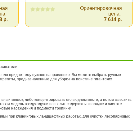
ная
Ориентировочная
на:
цена:
8 р.
7 614 р.
скиватели.
а сопло придает ему нужное направление. Вы можете выбрать ручные
регаты, предназначенные для уборки на поистине гигантских
ьный мешок, либо концентрировать его в одном месте, а потом вывозить.
овая модель воздуходувки позволит содержать в порядке и чистоте
иковые насаждения и подмести тропинки.
ями при клининговых ландшафтных работах, для очистки лесопарковых