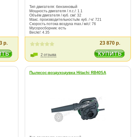
Тип двигателя: бензиновый
Мощность двигателя / л.с./: 1.1
Объём двигателя / куб. см/: 32
Макс. производительность/м. куб. / ч/: 721
Скорость потока воздуха max./ м/с/: 76
Мусоросборник: есть
Вес/кг/: 4.35
3 р.
23 870 р.
2 отзыва
Пылесос-воздуходувка Hitachi RB40SA