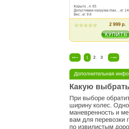
Корыто , л: 65
Допустимая нагрузка max.. , кг: 1
Вес , кг: 9.6
2 999 р.
1
2
3
Дополнительная инф
Какую выбрать
При выборе обратит
ширину колес. Одн
маневренность и ме
вам для перевозки 
по извилистым дор