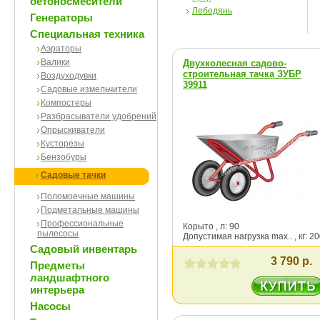
бетоносмесители
Лебедянь
Генераторы
Специальная техника
Аэраторы
Валики
Двухколесная садово-
строительная тачка ЗУБР
Воздуходувки
39911
Садовые измельчители
Компостеры
Разбрасыватели удобрений
Опрыскиватели
Кусторезы
Бензобуры
Садовые тачки
Поломоечные машины
Подметальные машины
Профессиональные
Корыто , л: 90
пылесосы
Допустимая нагрузка max.. , кг: 2
Садовый инвентарь
3 790 р.
Предметы
ландшафтного
интерьера
Насосы