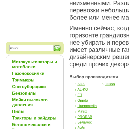
неизменными. Разл
перевозки небольши
более или менее ма
Именно сейчас, когд
горизонте грандиозн
нее убирать и пере
имеет различные га
дизайнерским реше
Мотокультиваторы и
среди прочих декор
мотоблоки
Газонокосилки
Выбор производителя
Триммеры
ADA
Энкор
Снегоуборщики
AL-KO
Бензопилы
FIT
Мойки высокого
Grinda
давления
Haemmerlin
Пилы
Matrix
PRORAB
Тракторы и райдеры
Беламос
Бетономешалки и
Зубр