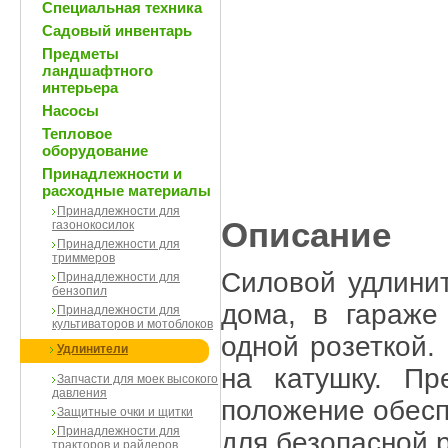
Специальная техника
Садовый инвентарь
Предметы
ландшафтного
интерьера
Насосы
Тепловое
оборудование
Принадлежности и
расходные материалы
Принадлежности для
Описание
газонокосилок
Принадлежности для
триммеров
Силовой удлинит
Принадлежности для
бензопил
дома, в гараже
Принадлежности для
культиваторов и мотоблоков
одной розеткой.
Удлинители
на катушку. Пр
Запчасти для моек высокого
давления
положение обесп
Защитные очки и щитки
Принадлежности для
для безопасной 
тракторов и райдеров